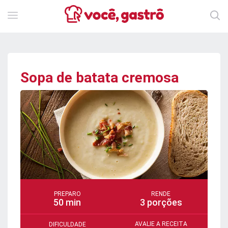
Sopa de batata cremosa
PREPARO
RENDE
50 min
3 porções
AVALIE A RECEITA
DIFICULDADE