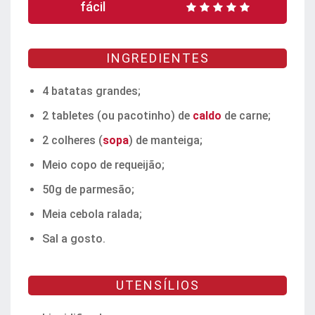
fácil
INGREDIENTES
4 batatas grandes;
2 tabletes (ou pacotinho) de
caldo
de carne;
2 colheres (
sopa
) de manteiga;
Meio copo de requeijão;
50g de parmesão;
Meia cebola ralada;
Sal a gosto.
UTENSÍLIOS