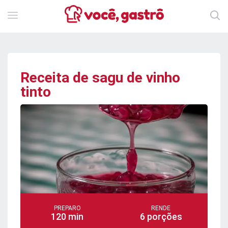
Receita de sagu de vinho
tinto
PREPARO
RENDE
120 min
6 porções