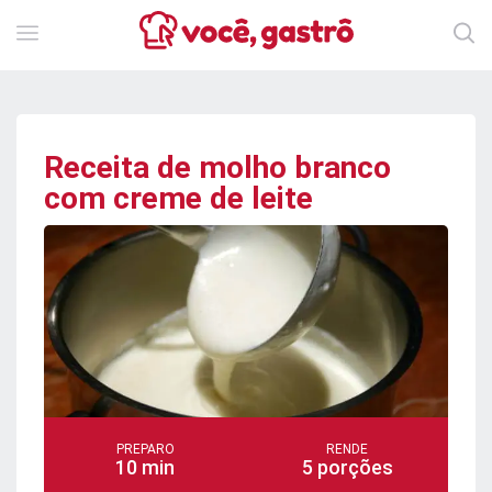
Receita de molho branco
com creme de leite
PREPARO
RENDE
10 min
5 porções