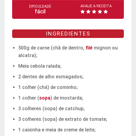
AVALIE A RECEITA
DIFICULDADE
fácil
INGREDIENTES
500g de carne (chã de dentro,
filé
mignon ou
alcatra);
Meia cebola ralada;
2 dentes de alho esmagados;
1 colher (chá) de cominho;
1 colher (
sopa
) de mostarda;
3 colheres (sopa) de catchup;
3 colheres (sopa) de extrato de tomate;
1 caixinha e meia de creme de leite;