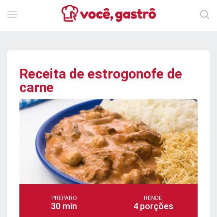
Receita de estrogonofe de
carne
PREPARO
RENDE
30 min
4 porções