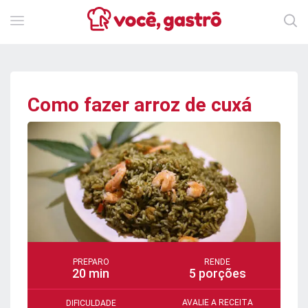
Como fazer arroz de cuxá
PREPARO
RENDE
20 min
5 porções
AVALIE A RECEITA
DIFICULDADE