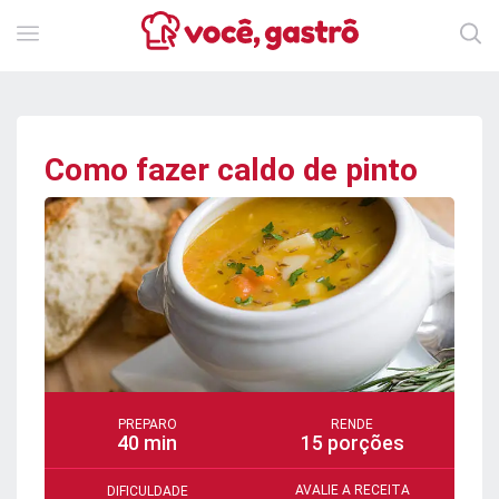
Como fazer caldo de pinto
PREPARO
RENDE
40 min
15 porções
AVALIE A RECEITA
DIFICULDADE