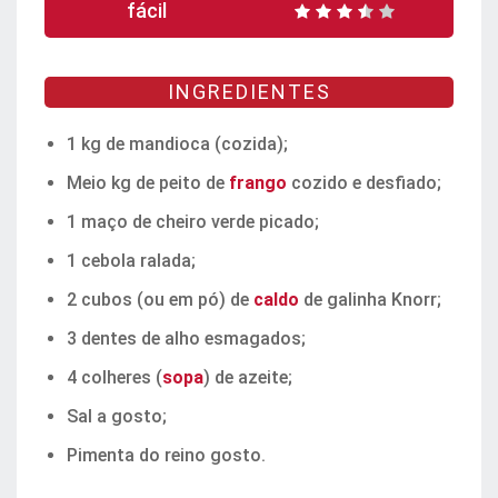
fácil
INGREDIENTES
1 kg de mandioca (cozida);
Meio kg de peito de
frango
cozido e desfiado;
1 maço de cheiro verde picado;
1 cebola ralada;
2 cubos (ou em pó) de
caldo
de galinha Knorr;
3 dentes de alho esmagados;
4 colheres (
sopa
) de azeite;
Sal a gosto;
Pimenta do reino gosto.