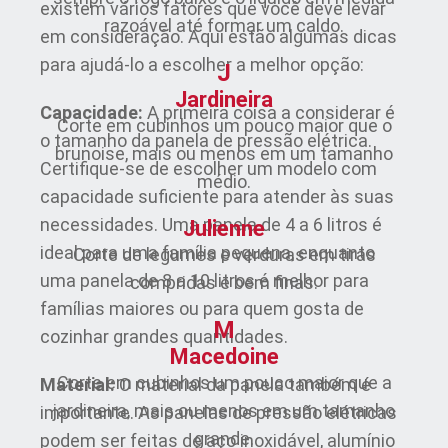
existem vários fatores que você deve levar
razoável até formar um caldo.
em consideração. Aqui estão algumas dicas
para ajudá-lo a escolher a melhor opção:
J
Jardineira
Capacidade:
A primeira coisa a considerar é
Corte em cubinhos um pouco maior que o
o tamanho da panela de pressão elétrica.
brunoise, mais ou menos em um tamanho
Certifique-se de escolher um modelo com
médio.
capacidade suficiente para atender às suas
necessidades. Uma panela de 4 a 6 litros é
Julienne
ideal para uma família pequena, enquanto
Corte de legumes e verduras em tiras
uma panela de 8 a 10 litros é melhor para
compridas e bem finas.
famílias maiores ou para quem gosta de
M
cozinhar grandes quantidades.
Macedoine
Corte em cubinhos um pouco maior que a
Material:
O material da panela também é
jardineira, mais ou menos em um tamanho
importante. As panelas de pressão elétricas
grande.
podem ser feitas de aço inoxidável, alumínio