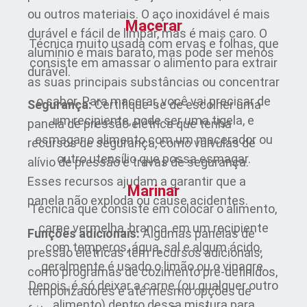
ou outros materiais. O aço inoxidável é mais
Macerar
durável e fácil de limpar, mas é mais caro. O
Técnica muito usada com ervas e folhas, que
alumínio é mais barato, mas pode ser menos
consiste em amassar o alimento para extrair
durável.
as suas principais substâncias ou concentrar
o sabor. Para macerar, você vai precisar de
Segurança:
Certifique-se de escolher uma
um recipiente, pode ser uma tigela, e
panela de pressão elétrica que tenha
esmagar o alimento com um macerador ou
recursos de segurança, como válvulas de
outro utensílio que possa esmagar.
alívio de pressão e travas de segurança.
Esses recursos ajudam a garantir que a
Marinar
panela não exploda ou cause acidentes.
Técnica que consiste em colocar o alimento,
carne vermelha, branca, em um recipiente
Funções adicionais:
Algumas panelas de
com temperos, água, sal e algum ácido,
pressão elétricas têm recursos adicionais,
geralmente é usado o limão ou o vinagre.
como programas de cozimento pré-definidos,
Depois, é só deixar a carne (ou qualquer outro
temporizadores e até mesmo opções de
alimento) dentro dessa mistura para