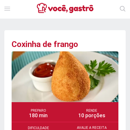
Coxinha de frango
PREPARO
RENDE
180 min
10 porções
AVALIE A RECEITA
DIFICULDADE