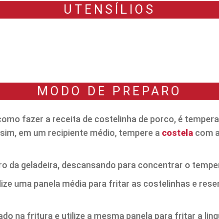
UTENSÍLIOS
MODO DE PREPARO
como fazer a receita de costelinha de porco, é temper
assim, em um recipiente médio, tempere a
costela
com a
ro da geladeira, descansando para concentrar o tempe
ilize uma panela média para fritar as costelinhas e rese
zado na fritura e utilize a mesma panela para fritar a l