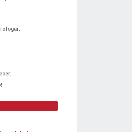
 refogar;
ecer;
!