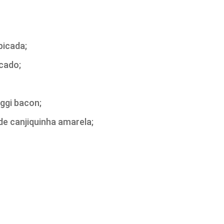
picada;
cado;
gi bacon;
 de canjiquinha amarela;