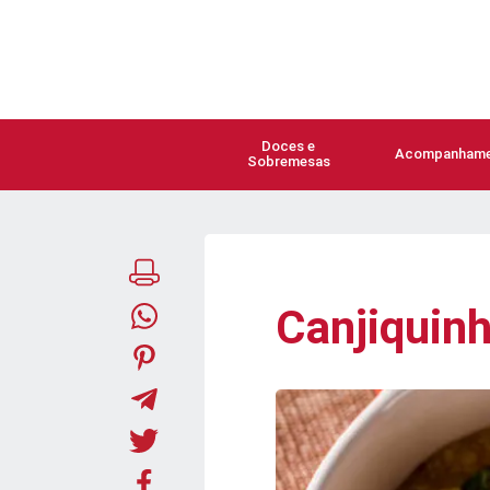
Doces e
Acompanhame
Sobremesas
Canjiquin