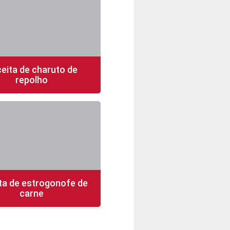
eita de charuto de
repolho
n
8 porções
fácil
ta de estrogonofe de
carne
n
4 porções
fácil