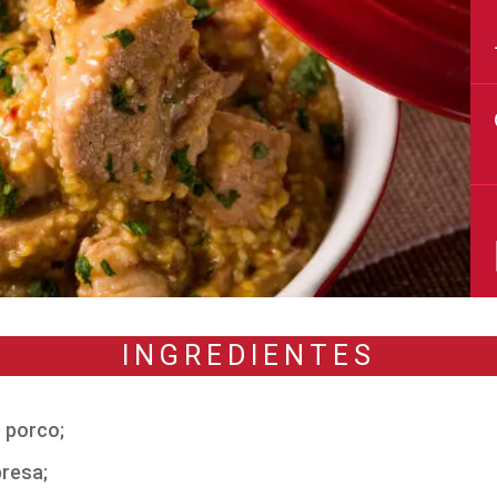
INGREDIENTES
 porco;
bresa;