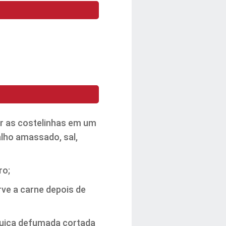
ar as costelinhas em um
lho amassado, sal,
ro;
rve a carne depois de
inguiça defumada cortada