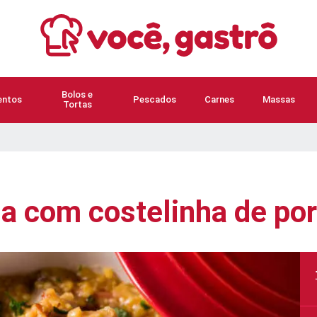
Bolos e
ntos
Pescados
Carnes
Massas
Tortas
ha com costelinha de po