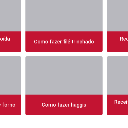
moída
Rec
Como fazer filé trinchado
fácil
20 min
3 porções
fácil
50 mi
Recei
e forno
Como fazer haggis
fácil
330 min
8 porções
mediana
30 mi