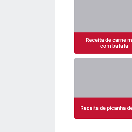
Receita de carne 
com batata
30 min
4 porções
Receita de picanha d
90 min
4 porções