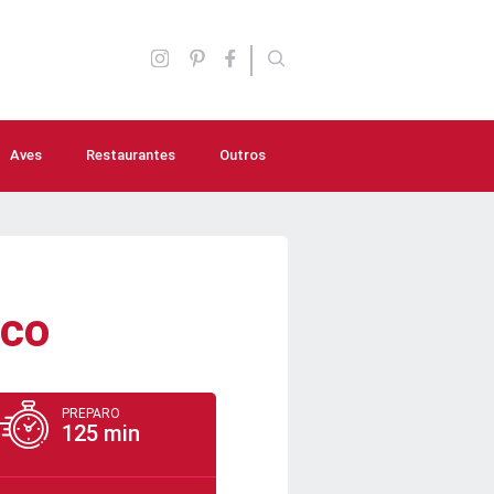
Aves
Restaurantes
Outros
Aperitivos
Molhos e Temperos
Lanches
rco
Saladas
Sopas e caldos
PREPARO
125 min
Bebidas